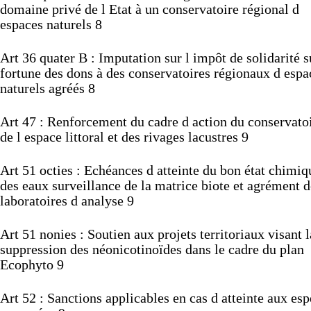
domaine
privé
de
l
Etat
à
un
conservatoire
régional
d
espaces
naturels
8
Art
36
quater
B :
Imputation
sur
l
impôt
de
solidarité
s
fortune
des
dons
à
des
conservatoires
régionaux
d
espa
naturels
agréés
8
Art
47 :
Renforcement
du
cadre
d
action
du
conservato
de
l
espace
littoral
et
des
rivages
lacustres
9
Art
51
octies :
Echéances
d
atteinte
du
bon
état
chimiq
des
eaux
surveillance
de
la
matrice
biote
et
agrément
d
laboratoires
d
analyse
9
Art
51
nonies :
Soutien
aux
projets
territoriaux
visant
l
suppression
des
néonicotinoïdes
dans
le
cadre
du
plan
Ecophyto
9
Art
52 :
Sanctions
applicables
en
cas
d
atteinte
aux
esp