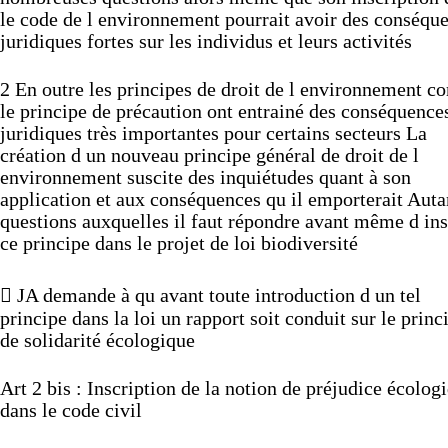
le
code
de
l
environnement
pourrait
avoir
des
conséque
juridiques
fortes
sur
les
individus
et
leurs
activités
2
En
outre
les
principes
de
droit
de
l
environnement
c
le
principe
de
précaution
ont
entrainé
des
conséquence
juridiques
très
importantes
pour
certains
secteurs
La
création
d
un
nouveau
principe
général
de
droit
de
l
environnement
suscite
des
inquiétudes
quant
à
son
application
et
aux
conséquences
qu
il
emporterait
Auta
questions
auxquelles
il
faut
répondre
avant
même
d
ins
ce
principe
dans
le
projet
de
loi
biodiversité

JA
demande
à
qu
avant
toute
introduction
d
un
tel
principe
dans
la
loi
un
rapport
soit
conduit
sur
le
princ
de
solidarité
écologique
Art
2 bis
:
Inscription
de
la
notion
de
préjudice
écolog
dans
le
code
civil