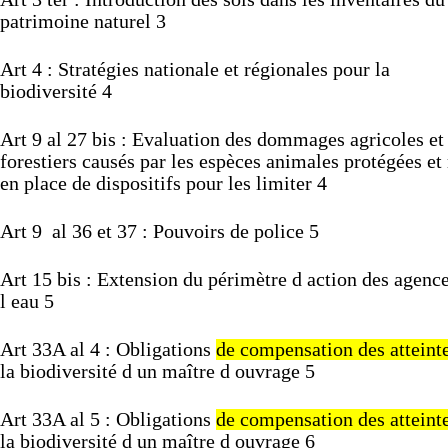
patrimoine
naturel
3
Art
4
:
Stratégies
nationale
et
régionales
pour
la
biodiversité
4
Art
9
al
27
bis :
Evaluation
des
dommages
agricoles
et
forestiers
causés
par
les
espèces
animales
protégées
et
en
place
de
dispositifs
pour
les
limiter
4
Art
9
al
36 et
37
:
Pouvoirs
de
police
5
Art
15
bis
:
Extension
du
périmètre
d
action
des
agenc
l
eau
5
Art
33A
al
4
:
Obligations
de
compensation
des
atteint
la
biodiversité
d
un
maître
d
ouvrage
5
Art
33A
al
5
:
Obligations
de
compensation
des
atteint
la
biodiversité
d
un
maître
d
ouvrage
6