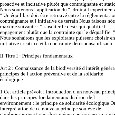
proactive
et
incitative
plutôt
que
contraignante
et
stati
Nous
soutenons
l
application
du
"
droit
à
l
expériment
"
Un
équilibre
doit
être
retrouvé
entre
la
réglementatio
contraignante
et
l
initiative
de
terrain
Nous
faisons
nôt
maxime
suivante :
"
susciter
le
désir
qui
qualifie
l
engagement
plutôt
que
la
contrainte
qui
le
déqualifie
"
Nous
souhaitons
que
les
exploitants
puissent
choisir
en
initiative
créatrice
et
la
contrainte
déresponsabilisante
II
Titre
I :
Principes
fondamentaux
Art
2 :
Connaissance
de
la
biodiversité
d
intérêt
généra
principes
de
l
action
préventive
et
de
la
solidarité
écologique
1
Cet
article
prévoit
l
introduction
d
un
nouveau
princi
dans
les
principes
fondamentaux
du
droit
de
l
environnement :
le
principe
de
solidarité
écologique
O
interprétation
de
ce
nouveau
principe
soulève
de
nombreuses
questions
alors
même
que
son
inscription