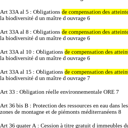
Art
33A
al
5
:
Obligations
de
compensation
des
atteint
la
biodiversité
d
un
maître
d
ouvrage
6
Art
33A
al
8
:
Obligations
de
compensation
des
atteint
la
biodiversité
d
un
maître
d
ouvrage
6
Art
33A
al
10
:
Obligations
de
compensation
des
attei
la
biodiversité
d
un
maître
d
ouvrage
6
Art
33A
al
15
:
Obligations
de
compensation
des
attei
la
biodiversité
d
un
maître
d
ouvrage
7
Art
33 :
Obligation
réelle
environnementale
ORE
7
Art
36
bis
B :
Protection
des
ressources
en
eau
dans
les
zones
de
montagne
et
de
piémonts
méditerranéens
8
Art
36
quater
A :
Cession
à
titre
gratuit
d
immeubles
d