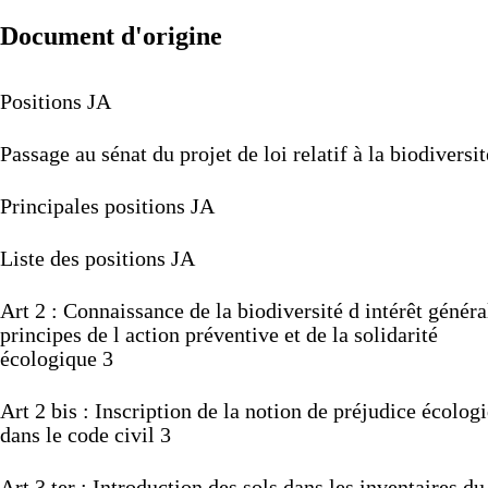
Document d'origine
Positions
JA
Passage
au
sénat
du
projet
de
loi
relatif
à
la
biodiversit
Principales
positions
JA
Liste
des
positions
JA
Art
2 :
Connaissance
de
la
biodiversité
d
intérêt
généra
principes
de
l
action
préventive
et
de
la
solidarité
écologique
3
Art
2 bis
:
Inscription
de
la
notion
de
préjudice
écolog
dans
le
code
civil
3
Art
3
ter
:
Introduction
des
sols
dans
les
inventaires
du