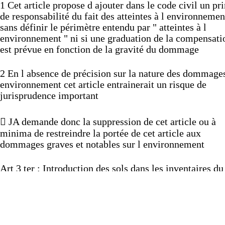
1
Cet
article
propose
d
ajouter
dans
le
code
civil
un
pr
de
responsabilité
du
fait
des
atteintes
à
l
environnemen
sans
définir
le
périmètre
entendu
par
"
atteintes
à
l
environnement
"
ni
si
une
graduation
de
la
compensati
est
prévue
en
fonction
de
la
gravité
du
dommage
2
En
l
absence
de
précision
sur
la
nature
des
dommage
environnement
cet
article
entrainerait
un
risque
de
jurisprudence
important

JA
demande
donc
la
suppression
de
cet
article
ou
à
minima
de
restreindre
la
portée
de
cet
article
aux
dommages
graves
et
notables
sur
l
environnement
Art
3
ter
:
Introduction
des
sols
dans
les
inventaires
du
patrimoine
naturel
1
L
article
L
411
5
du
code
de
l
environnement
instaur
inventaire
du
patrimoine
naturel
"
conduit
sous
la