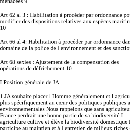
menacées
9
Art
62
al
3 :
Habilitation
à
procéder
par
ordonnance
po
modifier
des
dispositions
relatives
aux
espèces
mariti
10
Art
66
al
4:
Habilitation
à
procéder
par
ordonnance
da
domaine
de
la
police
de
l
environnement
et
des
sancti
Art
68
sexies
:
Ajustement
de
la
compensation
des
opérations
de
défrichement
10
I
Position
générale
de
JA
1
JA
souhaite
placer
l
Homme
généralement
et
l
agricu
plus
spécifiquement
au
cœur
des
politiques
publiques
a
environnementales
Nous
rappelons
que
sans
agriculte
France
perdrait
une
bonne
partie
de
sa
biodiversité
L
agriculture
cultive
et
élève
la
biodiversité
domestique
participe
au
maintien
et
à
l
entretien
de
milieux
riches