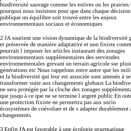
biodiversité
sauvage
comme
les
estives
ou
les
prairies
pourquoi
nous
insistons
pour
que
dans
chaque
décision
publique
un
équilibre
soit
trouvé
entre
les
enjeux
environnementaux
sociaux
et
économiques
2
JA
soutient
une
vision
dynamique
de
la
biodiversité
et
préservée
de
manière
adaptative
et
non
fixiste
comm
pourrait
l
imposer
les
articles
instaurant
des
zonages
environnementaux
supplémentaires
des
servitudes
environnementales
grevant
un
terrain
agricole
sur
plus
générations
etc
Nous
rappelons
entre
autre
que
les
mil
et
la
biodiversité
qui
leur
est
associée
sont
amenés
à
se
transformer
suite
aux
changements
globaux
La
biodive
ne
sera
protégée
par
la
cloche
des
zonages
supplémenta
que
jusqu
à
ce
que
ne
se
termine
l
argent
public
En
out
une
protection
fixiste
ne
permettra
pas
aux
socio
écosystèmes
de
coévoluer
et
de
s
adapter
durablement
changements
3
Enfin
JA
est
favorable
à
une
écologie
pragmatique