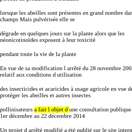
lorsque
les
abeilles
sont
présentes
en
grand
nombre
da
champs
Mais
pulvérisée
elle
se
dégrade
en
quelques
jours
sur
la
plante
alors
que
les
néonicotinoïdes
exposent
à
leur
toxicité
pendant
toute
la
vie
de
la
plante
En
vue
de
sa
modification
l
arrêté
du
28
novembre
200
relatif
aux
conditions
d
utilisation
des
insecticides
et
acaricides
à
usage
agricole
en
vue
d
protéger
les
abeilles
et
autres
insectes
pollinisateurs
a
fait
l
objet
d
une
consultation
publiqu
1er
décembre
au
22
décembre
2014
Un
projet
d
arrêté
modifié
a
été
publié
sur
le
site
inter