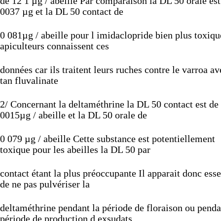
de
12
1
µg
/
abeille
Par
comparaison
la
DL
50
orale
es
0037
µg
et
la
DL
50
contact
de
0
081µg
/
abeille
pour
l
imidaclopride
bien
plus
toxiq
apiculteurs
connaissent
ces
données
car
ils
traitent
leurs
ruches
contre
le
varroa
av
tan
fluvalinate
2/
Concernant
la
deltaméthrine
la
DL
50
contact
est
de
0015µg
/
abeille
et
la
DL
50
orale
de
0
079
µg
/
abeille
Cette
substance
est
potentiellement
toxique
pour
les
abeilles
la
DL
50
par
contact
étant
la
plus
préoccupante
Il
apparait
donc
esse
de
ne
pas
pulvériser
la
deltaméthrine
pendant
la
période
de
floraison
ou
pend
période
de
production
d
exsudats