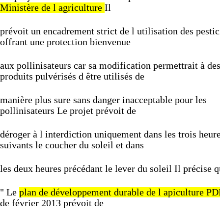
Ministère
de
l
agriculture
Il
prévoit
un
encadrement
strict
de
l
utilisation
des
pestic
offrant
une
protection
bienvenue
aux
pollinisateurs
car
sa
modification
permettrait
à
de
produits
pulvérisés
d
être
utilisés
de
manière
plus
sure
sans
danger
inacceptable
pour
les
pollinisateurs
Le
projet
prévoit
de
déroger
à
l
interdiction
uniquement
dans
les
trois
heur
suivants
le
coucher
du
soleil
et
dans
les
deux
heures
précédant
le
lever
du
soleil
Il
précise
q
"
Le
plan
de
développement
durable
de
l
apiculture
PD
de
février
2013
prévoit
de