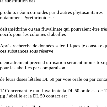
la
substitution
des
produits
néonicotinoïdes
par
d
autres
phytosanitaires
notamment
Pyréthrinoïdes
:
deltaméthrine
ou
tan
fluvalinate
qui
pourraient
être
trè
nocifs
pour
les
colonies
d
abeilles
Après
recherche
de
données
scientifiques
je
constate
q
ces
substances
sous
réserve
d
encadrement
précis
d
utilisation
seraient
moins
toxi
pour
les
abeilles
par
comparaison
de
leurs
doses
létales
DL
50
par
voie
orale
ou
par
conta
1/
Concernant
le
tau
fluvalinate
la
DL
50
orale
est
de
1
µg
/
abeille
et
la
DL
50
contact
est