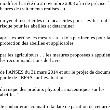
modifier
l
arrêté
du
2
novembre
2003
afin
de
préciser
heures
de
traitements
realisés
au
moyen
d
insecticides
et
d
acaricides
pour
"
éviter
tout
risque
pour
les
abeilles
et
déterminer
après
expertise
les
mesures
à
la
fois
pertinentes
pour
l
protection
des
abeilles
et
applicables
par
les
agriculteurs
…
les
mesures
proposées
s
appuie
les
recommandations
de
l
avis
de
l
ANSES
du
31
mars
2014
et
sur
le
projet
de
docume
guide
de
l
EFSA
sur
l
évaluation
du
risque
des
produits
phytopharmaceutiques
sur
les
abeilles
"
Je
souhaiterais
connaître
la
date
de
parution
de
cet
arr