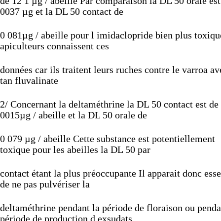
de
12
1
µg
/
abeille
Par
comparaison
la
DL
50
orale
es
0037
µg
et
la
DL
50
contact
de
0
081µg
/
abeille
pour
l
imidaclopride
bien
plus
toxiq
apiculteurs
connaissent
ces
données
car
ils
traitent
leurs
ruches
contre
le
varroa
av
tan
fluvalinate
2/
Concernant
la
deltaméthrine
la
DL
50
contact
est
de
0015µg
/
abeille
et
la
DL
50
orale
de
0
079
µg
/
abeille
Cette
substance
est
potentiellement
toxique
pour
les
abeilles
la
DL
50
par
contact
étant
la
plus
préoccupante
Il
apparait
donc
esse
de
ne
pas
pulvériser
la
deltaméthrine
pendant
la
période
de
floraison
ou
pend
période
de
production
d
exsudats