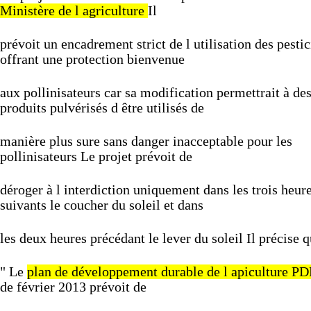
Ministère
de
l
agriculture
Il
prévoit
un
encadrement
strict
de
l
utilisation
des
pestic
offrant
une
protection
bienvenue
aux
pollinisateurs
car
sa
modification
permettrait
à
de
produits
pulvérisés
d
être
utilisés
de
manière
plus
sure
sans
danger
inacceptable
pour
les
pollinisateurs
Le
projet
prévoit
de
déroger
à
l
interdiction
uniquement
dans
les
trois
heur
suivants
le
coucher
du
soleil
et
dans
les
deux
heures
précédant
le
lever
du
soleil
Il
précise
q
"
Le
plan
de
développement
durable
de
l
apiculture
PD
de
février
2013
prévoit
de