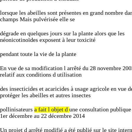
lorsque
les
abeilles
sont
présentes
en
grand
nombre
da
champs
Mais
pulvérisée
elle
se
dégrade
en
quelques
jours
sur
la
plante
alors
que
les
néonicotinoïdes
exposent
à
leur
toxicité
pendant
toute
la
vie
de
la
plante
En
vue
de
sa
modification
l
arrêté
du
28
novembre
200
relatif
aux
conditions
d
utilisation
des
insecticides
et
acaricides
à
usage
agricole
en
vue
d
protéger
les
abeilles
et
autres
insectes
pollinisateurs
a
fait
l
objet
d
une
consultation
publiqu
1er
décembre
au
22
décembre
2014
Un
projet
d
arrêté
modifié
a
été
publié
sur
le
site
inter