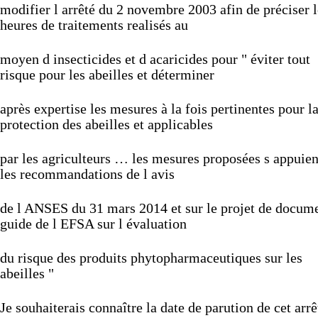
modifier
l
arrêté
du
2
novembre
2003
afin
de
préciser
heures
de
traitements
realisés
au
moyen
d
insecticides
et
d
acaricides
pour
"
éviter
tout
risque
pour
les
abeilles
et
déterminer
après
expertise
les
mesures
à
la
fois
pertinentes
pour
l
protection
des
abeilles
et
applicables
par
les
agriculteurs
…
les
mesures
proposées
s
appuie
les
recommandations
de
l
avis
de
l
ANSES
du
31
mars
2014
et
sur
le
projet
de
docume
guide
de
l
EFSA
sur
l
évaluation
du
risque
des
produits
phytopharmaceutiques
sur
les
abeilles
"
Je
souhaiterais
connaître
la
date
de
parution
de
cet
arr