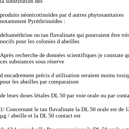
la
substitution
des
produits
néonicotinoïdes
par
d
autres
phytosanitaires
notamment
Pyréthrinoïdes
:
deltaméthrine
ou
tan
fluvalinate
qui
pourraient
être
trè
nocifs
pour
les
colonies
d
abeilles
Après
recherche
de
données
scientifiques
je
constate
q
ces
substances
sous
réserve
d
encadrement
précis
d
utilisation
seraient
moins
toxi
pour
les
abeilles
par
comparaison
de
leurs
doses
létales
DL
50
par
voie
orale
ou
par
conta
1/
Concernant
le
tau
fluvalinate
la
DL
50
orale
est
de
1
µg
/
abeille
et
la
DL
50
contact
est