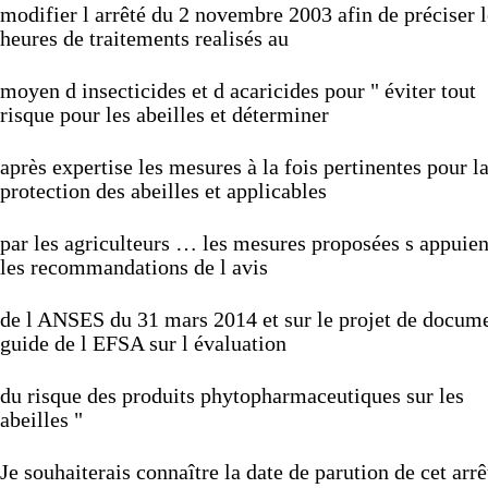
modifier
l
arrêté
du
2
novembre
2003
afin
de
préciser
heures
de
traitements
realisés
au
moyen
d
insecticides
et
d
acaricides
pour
"
éviter
tout
risque
pour
les
abeilles
et
déterminer
après
expertise
les
mesures
à
la
fois
pertinentes
pour
l
protection
des
abeilles
et
applicables
par
les
agriculteurs
…
les
mesures
proposées
s
appuie
les
recommandations
de
l
avis
de
l
ANSES
du
31
mars
2014
et
sur
le
projet
de
docume
guide
de
l
EFSA
sur
l
évaluation
du
risque
des
produits
phytopharmaceutiques
sur
les
abeilles
"
Je
souhaiterais
connaître
la
date
de
parution
de
cet
arr