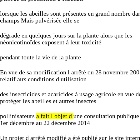
lorsque
les
abeilles
sont
présentes
en
grand
nombre
da
champs
Mais
pulvérisée
elle
se
dégrade
en
quelques
jours
sur
la
plante
alors
que
les
néonicotinoïdes
exposent
à
leur
toxicité
pendant
toute
la
vie
de
la
plante
En
vue
de
sa
modification
l
arrêté
du
28
novembre
200
relatif
aux
conditions
d
utilisation
des
insecticides
et
acaricides
à
usage
agricole
en
vue
d
protéger
les
abeilles
et
autres
insectes
pollinisateurs
a
fait
l
objet
d
une
consultation
publiqu
1er
décembre
au
22
décembre
2014
Un
projet
d
arrêté
modifié
a
été
publié
sur
le
site
inter