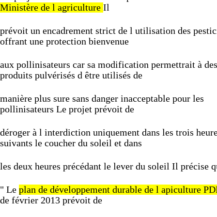
Ministère
de
l
agriculture
Il
prévoit
un
encadrement
strict
de
l
utilisation
des
pestic
offrant
une
protection
bienvenue
aux
pollinisateurs
car
sa
modification
permettrait
à
de
produits
pulvérisés
d
être
utilisés
de
manière
plus
sure
sans
danger
inacceptable
pour
les
pollinisateurs
Le
projet
prévoit
de
déroger
à
l
interdiction
uniquement
dans
les
trois
heur
suivants
le
coucher
du
soleil
et
dans
les
deux
heures
précédant
le
lever
du
soleil
Il
précise
q
"
Le
plan
de
développement
durable
de
l
apiculture
PD
de
février
2013
prévoit
de