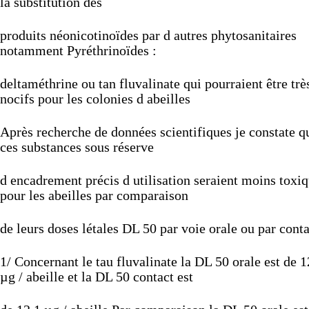
la
substitution
des
produits
néonicotinoïdes
par
d
autres
phytosanitaires
notamment
Pyréthrinoïdes
:
deltaméthrine
ou
tan
fluvalinate
qui
pourraient
être
trè
nocifs
pour
les
colonies
d
abeilles
Après
recherche
de
données
scientifiques
je
constate
q
ces
substances
sous
réserve
d
encadrement
précis
d
utilisation
seraient
moins
toxi
pour
les
abeilles
par
comparaison
de
leurs
doses
létales
DL
50
par
voie
orale
ou
par
conta
1/
Concernant
le
tau
fluvalinate
la
DL
50
orale
est
de
1
µg
/
abeille
et
la
DL
50
contact
est