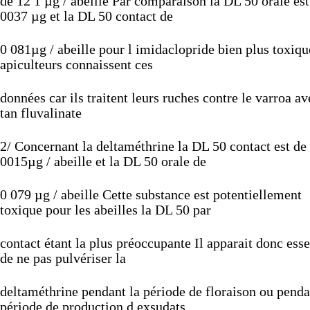
de
12
1
µg
/
abeille
Par
comparaison
la
DL
50
orale
es
0037
µg
et
la
DL
50
contact
de
0
081µg
/
abeille
pour
l
imidaclopride
bien
plus
toxiq
apiculteurs
connaissent
ces
données
car
ils
traitent
leurs
ruches
contre
le
varroa
av
tan
fluvalinate
2/
Concernant
la
deltaméthrine
la
DL
50
contact
est
de
0015µg
/
abeille
et
la
DL
50
orale
de
0
079
µg
/
abeille
Cette
substance
est
potentiellement
toxique
pour
les
abeilles
la
DL
50
par
contact
étant
la
plus
préoccupante
Il
apparait
donc
esse
de
ne
pas
pulvériser
la
deltaméthrine
pendant
la
période
de
floraison
ou
pend
période
de
production
d
exsudats