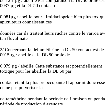
de
12
1
µg
/
abeille
Par
comparaison
la
DL
50
orale
es
0037
µg
et
la
DL
50
contact
de
0
081µg
/
abeille
pour
l
imidaclopride
bien
plus
toxiq
apiculteurs
connaissent
ces
données
car
ils
traitent
leurs
ruches
contre
le
varroa
av
tan
fluvalinate
2/
Concernant
la
deltaméthrine
la
DL
50
contact
est
de
0015µg
/
abeille
et
la
DL
50
orale
de
0
079
µg
/
abeille
Cette
substance
est
potentiellement
toxique
pour
les
abeilles
la
DL
50
par
contact
étant
la
plus
préoccupante
Il
apparait
donc
esse
de
ne
pas
pulvériser
la
deltaméthrine
pendant
la
période
de
floraison
ou
pend
période
de
production
d
exsudats