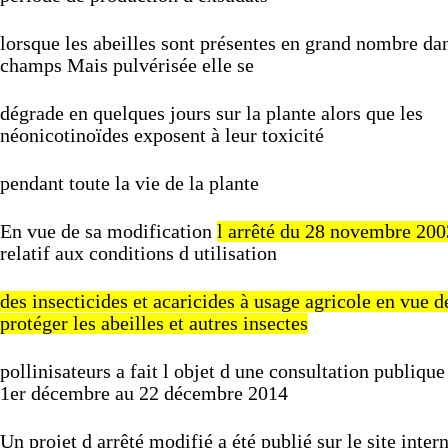
lorsque
les
abeilles
sont
présentes
en
grand
nombre
da
champs
Mais
pulvérisée
elle
se
dégrade
en
quelques
jours
sur
la
plante
alors
que
les
néonicotinoïdes
exposent
à
leur
toxicité
pendant
toute
la
vie
de
la
plante
En
vue
de
sa
modification
l
arrêté
du
28
novembre
200
relatif
aux
conditions
d
utilisation
des
insecticides
et
acaricides
à
usage
agricole
en
vue
d
protéger
les
abeilles
et
autres
insectes
pollinisateurs
a
fait
l
objet
d
une
consultation
publiqu
1er
décembre
au
22
décembre
2014
Un
projet
d
arrêté
modifié
a
été
publié
sur
le
site
inter