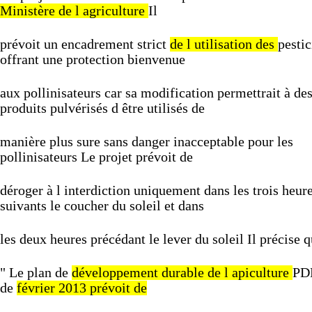
Ministère
de
l
agriculture
Il
prévoit
un
encadrement
strict
de
l
utilisation
des
pestic
offrant
une
protection
bienvenue
aux
pollinisateurs
car
sa
modification
permettrait
à
de
produits
pulvérisés
d
être
utilisés
de
manière
plus
sure
sans
danger
inacceptable
pour
les
pollinisateurs
Le
projet
prévoit
de
déroger
à
l
interdiction
uniquement
dans
les
trois
heur
suivants
le
coucher
du
soleil
et
dans
les
deux
heures
précédant
le
lever
du
soleil
Il
précise
q
"
Le
plan
de
développement
durable
de
l
apiculture
PD
de
février
2013
prévoit
de