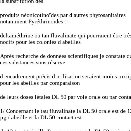
la
substitution
des
produits
néonicotinoïdes
par
d
autres
phytosanitaires
notamment
Pyréthrinoïdes
:
deltaméthrine
ou
tan
fluvalinate
qui
pourraient
être
trè
nocifs
pour
les
colonies
d
abeilles
Après
recherche
de
données
scientifiques
je
constate
q
ces
substances
sous
réserve
d
encadrement
précis
d
utilisation
seraient
moins
toxi
pour
les
abeilles
par
comparaison
de
leurs
doses
létales
DL
50
par
voie
orale
ou
par
conta
1/
Concernant
le
tau
fluvalinate
la
DL
50
orale
est
de
1
µg
/
abeille
et
la
DL
50
contact
est