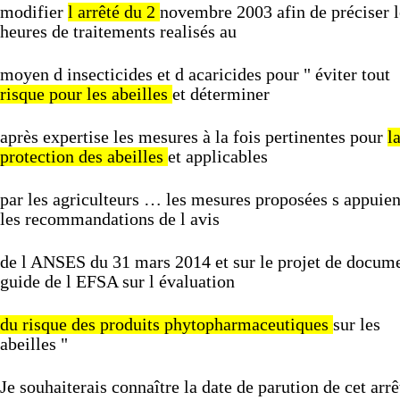
modifier
l
arrêté
du
2
novembre
2003
afin
de
préciser
heures
de
traitements
realisés
au
moyen
d
insecticides
et
d
acaricides
pour
"
éviter
tout
risque
pour
les
abeilles
et
déterminer
après
expertise
les
mesures
à
la
fois
pertinentes
pour
l
protection
des
abeilles
et
applicables
par
les
agriculteurs
…
les
mesures
proposées
s
appuie
les
recommandations
de
l
avis
de
l
ANSES
du
31
mars
2014
et
sur
le
projet
de
docume
guide
de
l
EFSA
sur
l
évaluation
du
risque
des
produits
phytopharmaceutiques
sur
les
abeilles
"
Je
souhaiterais
connaître
la
date
de
parution
de
cet
arr