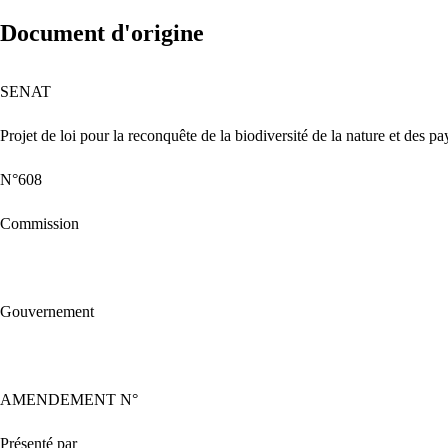
Document d'origine
SENAT
Projet
de
loi
pour
la
reconquête
de
la
biodiversité
de
la
nature
et
des
pa
N°608
Commission
Gouvernement
AMENDEMENT
N°
Présenté
par