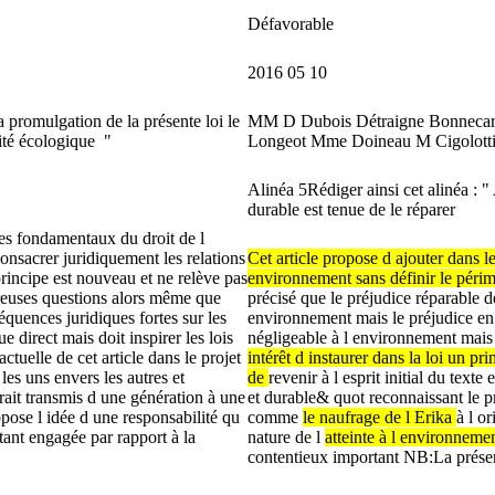
Défavorable
2016
05
10
la
promulgation
de
la
présente
loi
le
MM
D
Dubois
Détraigne
Bonnecar
ité
écologique
"
Longeot
Mme
Doineau
M
Cigolott
Alinéa
5Rédiger
ainsi
cet
alinéa
:
"
durable
est
tenue
de
le
réparer
pes
fondamentaux
du
droit
de
l
consacrer
juridiquement
les
relations
Cet
article
propose
d
ajouter
dans
l
rincipe
est
nouveau
et
ne
relève
pas
environnement
sans
définir
le
périm
euses
questions
alors
même
que
précisé
que
le
préjudice
réparable
d
équences
juridiques
fortes
sur
les
environnement
mais
le
préjudice
e
que
direct
mais
doit
inspirer
les
lois
négligeable
à
l
environnement
mai
actuelle
de
cet
article
dans
le
projet
intérêt
d
instaurer
dans
la
loi
un
pri
s
les
uns
envers
les
autres
et
de
revenir
à
l
esprit
initial
du
texte
rait
transmis
d
une
génération
à
une
et
durable&
quot
reconnaissant
le
p
ppose
l
idée
d
une
responsabilité
qu
comme
le
naufrage
de
l
Erika
à
l
or
tant
engagée
par
rapport
à
la
nature
de
l
atteinte
à
l
environneme
contentieux
important
NB:La
prése