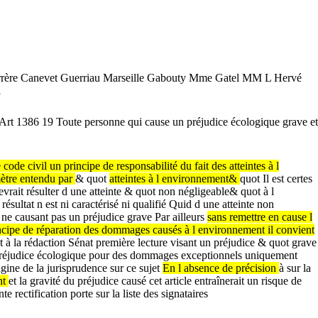
rère
Canevet
Guerriau
Marseille
Gabouty
Mme
Gatel
MM
L
Hervé
i
Art
1386
19
Toute
personne
qui
cause
un
préjudice
écologique
grave
et
e
code
civil
un
principe
de
responsabilité
du
fait
des
atteintes
à
l
ètre
entendu
par
&
quot
atteintes
à
l
environnement&
quot
Il
est
certes
evrait
résulter
d
une
atteinte
&
quot
non
négligeable&
quot
à
l
n
résultat
n
est
ni
caractérisé
ni
qualifié
Quid
d
une
atteinte
non
s
ne
causant
pas
un
préjudice
grave
Par
ailleurs
sans
remettre
en
cause
l
ncipe
de
réparation
des
dommages
causés
à
l
environnement
il
convient
et
à
la
rédaction
Sénat
première
lecture
visant
un
préjudice
&
quot
grave
réjudice
écologique
pour
des
dommages
exceptionnels
uniquement
igine
de
la
jurisprudence
sur
ce
sujet
En
l
absence
de
précision
à
sur
la
nt
et
la
gravité
du
préjudice
causé
cet
article
entraînerait
un
risque
de
nte
rectification
porte
sur
la
liste
des
signataires