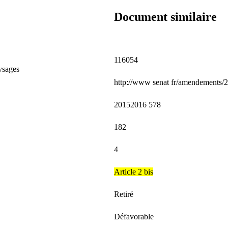
Document similaire
116054
ysages
http://www
senat
fr/amendements/
20152016
578
182
4
Article
2
bis
Retiré
Défavorable