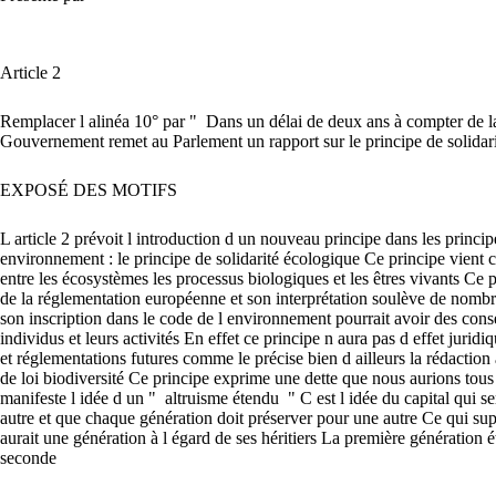
Article
2
Remplacer
l
alinéa
10°
par
"
Dans
un
délai
de
deux
ans
à
compter
de
Gouvernement
remet
au
Parlement
un
rapport
sur
le
principe
de
solidar
EXPOSÉ
DES
MOTIFS
L
article
2
prévoit
l
introduction
d
un
nouveau
principe
dans
les
princi
environnement :
le
principe
de
solidarité
écologique
Ce
principe
vient
entre
les
écosystèmes
les
processus
biologiques
et
les
êtres
vivants
Ce
p
de
la
réglementation
européenne
et
son
interprétation
soulève
de
nombr
son
inscription
dans
le
code
de
l
environnement
pourrait
avoir
des
cons
individus
et
leurs
activités
En
effet
ce
principe
n
aura
pas
d
effet
juridi
et
réglementations
futures
comme
le
précise
bien
d
ailleurs
la
rédaction
de
loi
biodiversité
Ce
principe
exprime
une
dette
que
nous
aurions
tou
manifeste
l
idée
d
un
"
altruisme
étendu
"
C
est
l
idée
du
capital
qui
se
autre
et
que
chaque
génération
doit
préserver
pour
une
autre
Ce
qui
su
aurait
une
génération
à
l
égard
de
ses
héritiers
La
première
génération
é
seconde