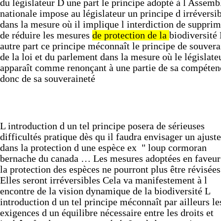
du
législateur
D
une
part
le
principe
adopté
à
l
Assemb
nationale
impose
au
législateur
un
principe
d
irréversib
dans
la
mesure
où
il
implique
l
interdiction
de
suppri
de
réduire
les
mesures
de
protection
de
la
biodiversité
autre
part
ce
principe
méconnaît
le
principe
de
souvera
de
la
loi
et
du
parlement
dans
la
mesure
où
le
législate
apparaît
comme
renonçant
à
une
partie
de
sa
compéte
donc
de
sa
souveraineté
L
introduction
d
un
tel
principe
posera
de
sérieuses
difficultés
pratique
dès
qu
il
faudra
envisager
un
ajust
dans
la
protection
d
une
espèce
ex
"
loup
cormoran
bernache
du
canada
…
Les
mesures
adoptées
en
faveu
la
protection
des
espèces
ne
pourront
plus
être
révisées
Elles
seront
irréversibles
Cela
va
manifestement
à
l
encontre
de
la
vision
dynamique
de
la
biodiversité
L
introduction
d
un
tel
principe
méconnaît
par
ailleurs
le
exigences
d
un
équilibre
nécessaire
entre
les
droits
et