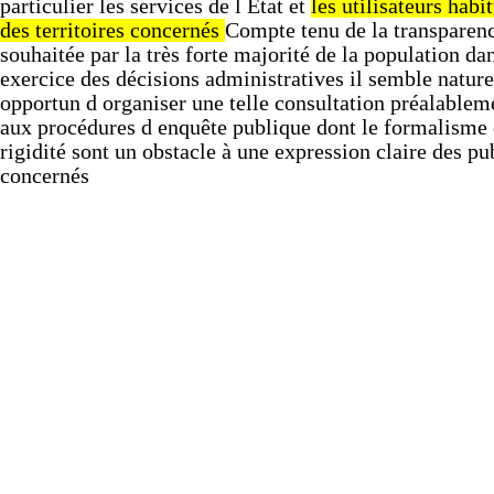
particulier
les
services
de
l
État
et
les
utilisateurs
habit
des
territoires
concernés
Compte
tenu
de
la
transparen
souhaitée
par
la
très
forte
majorité
de
la
population
da
exercice
des
décisions
administratives
il
semble
natur
opportun
d
organiser
une
telle
consultation
préalablem
aux
procédures
d
enquête
publique
dont
le
formalisme
rigidité
sont
un
obstacle
à
une
expression
claire
des
pu
concernés