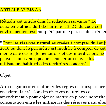
ARTICLE
32
BIS
AA
Rétablir
cet
article
dans
la
rédaction
suivante
"
Le
deuxième
alinéa
du
I
de
l
article
L
332
3
du
code
de
l
environnement
est
complété
par
une
phrase
ainsi
rédi
"
Pour
les
réserves
naturelles
créées
à
compter
du
1er
j
2016
ou
dont
le
périmètre
est
modifié
à
compter
de
cet
même
date
ces
règlementations
et
ces
interdictions
ne
peuvent
intervenir
qu
après
concertation
avec
les
utilisateurs
habituels
des
territoires
concernés
"
Objet
Afin
de
garantir
et
renforcer
les
règles
de
transparenc
encadrent
la
création
des
réserves
naturelles
cet
amendement
a
pour
objet
de
mettre
en
place
une
vérita
concertation
entre
les
initiateurs
des
réserves
naturell