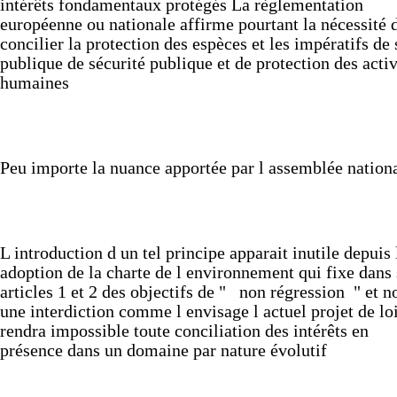
intérêts
fondamentaux
protégés
La
règlementation
européenne
ou
nationale
affirme
pourtant
la
nécessité
concilier
la
protection
des
espèces
et
les
impératifs
de
publique
de
sécurité
publique
et
de
protection
des
activ
humaines
Peu
importe
la
nuance
apportée
par
l
assemblée
nation
L
introduction
d
un
tel
principe
apparait
inutile
depuis
adoption
de
la
charte
de
l
environnement
qui
fixe
dans
articles
1
et
2
des
objectifs
de
"
non
régression
"
et
n
une
interdiction
comme
l
envisage
l
actuel
projet
de
lo
rendra
impossible
toute
conciliation
des
intérêts
en
présence
dans
un
domaine
par
nature
évolutif